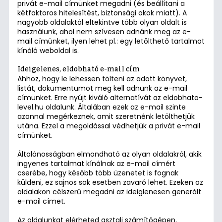
privát e-mail címünket megadni (és beállítani a
kétfaktoros hitelesítést, biztonsági okok miatt). A
nagyobb oldalaktól eltekintve több olyan oldalt is
használunk, ahol nem szívesen adnánk meg az e-
mail címünket, ilyen lehet pl.: egy letölthető tartalmat
kínáló weboldal is.
Ideigelenes, eldobható e-mail cím
Ahhoz, hogy le lehessen tölteni az adott könyvet,
listát, dokumentumot meg kell adnunk az e-mail
címünket. Erre nyújt kiváló alternatívát az
eldobhato-
level.hu
oldalunk. Általában ezek az e-mail szinte
azonnal megérkeznek, amit szeretnénk letölthetjük
utána. Ezzel a megoldással védhetjük a privát e-mail
címünket.
Általánosságban elmondható az olyan oldalakról, akik
ingyenes tartalmat kínálnak az e-mail címért
cserébe, hogy később több üzenetet is fognak
küldeni, ez sajnos sok esetben zavaró lehet. Ezeken az
oldalakon célszerű megadni az ideiglenesen generált
e-mail címet.
Az oldalunkat elérheted asztali számítógépen,